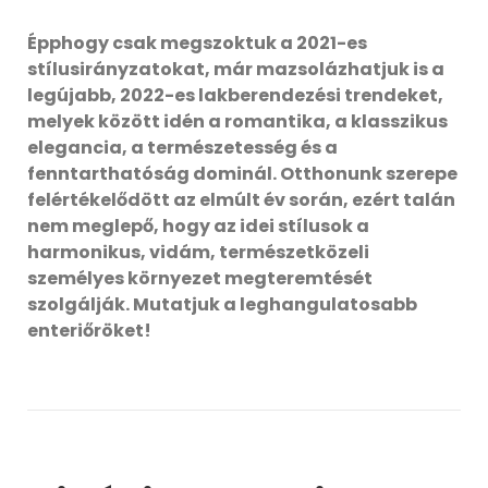
Épphogy csak megszoktuk a 2021-es
stílusirányzatokat, már mazsolázhatjuk is a
legújabb, 2022-es lakberendezési trendeket,
melyek között idén a romantika, a klasszikus
elegancia, a természetesség és a
fenntarthatóság dominál. Otthonunk szerepe
felértékelődött az elmúlt év során, ezért talán
nem meglepő, hogy az idei stílusok a
harmonikus, vidám, természetközeli
személyes környezet megteremtését
szolgálják. Mutatjuk a leghangulatosabb
enteriőröket!