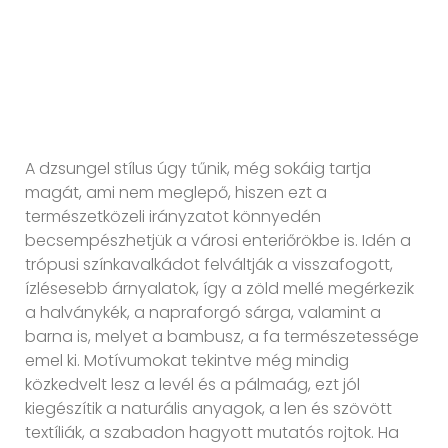
A dzsungel stílus úgy tűnik, még sokáig tartja
magát, ami nem meglepő, hiszen ezt a
természetközeli irányzatot könnyedén
becsempészhetjük a városi enteriőrökbe is. Idén a
trópusi színkavalkádot felváltják a visszafogott,
ízlésesebb árnyalatok, így a zöld mellé megérkezik
a halványkék, a napraforgó sárga, valamint a
barna is, melyet a bambusz, a fa természetessége
emel ki. Motívumokat tekintve még mindig
közkedvelt lesz a levél és a pálmaág, ezt jól
kiegészítik a naturális anyagok, a len és szövött
textíliák, a szabadon hagyott mutatós rojtok. Ha