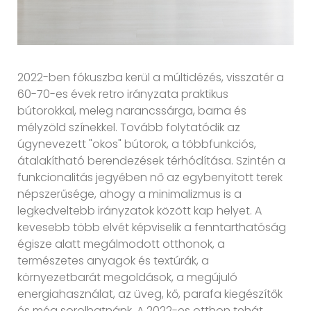
2022-ben fókuszba kerül a múltidézés, visszatér a
60-70-es évek retro irányzata praktikus
bútorokkal, meleg narancssárga, barna és
mélyzöld színekkel. Tovább folytatódik az
úgynevezett "okos" bútorok, a többfunkciós,
átalakítható berendezések térhódítása. Szintén a
funkcionalitás jegyében nő az egybenyitott terek
népszerűsége, ahogy a minimalizmus is a
legkedveltebb irányzatok között kap helyet. A
kevesebb több elvét képviselik a fenntarthatóság
égisze alatt megálmodott otthonok, a
természetes anyagok és textúrák, a
környezetbarát megoldások, a megújuló
energiahasználat, az üveg, kő, parafa kiegészítők
és még sorolhatnánk. A 2022-es otthon tehát