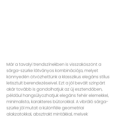
Már a tavalyi trendszínekben is visszaköszönt a
sárga-szürke látványos kombinációja, melyet
könnyedén ötvözhettünk a klasszikus elegáns stílus
letisztult berendezéseivel. Ezt a jól bevált színpárt
akár tovább is gondolhatjuk az új esztendőben,
például hangsúlyozhatjuk elegáns fehér elemekkel,
minimalista, karakteres bútorokkal. A vibráló sárga-
szürke jól mutat a különféle geometriai
alakzatokkal, absztrakt mintákkal, melyek