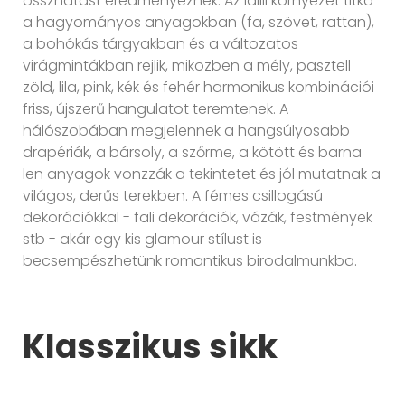
összhatást eredményeznek. Az idilli környezet titka
a hagyományos anyagokban (fa, szövet, rattan),
a bohókás tárgyakban és a változatos
virágmintákban rejlik, miközben a mély, pasztell
zöld, lila, pink, kék és fehér harmonikus kombinációi
friss, újszerű hangulatot teremtenek. A
hálószobában megjelennek a hangsúlyosabb
drapériák, a bársoly, a szőrme, a kötött és barna
len anyagok vonzzák a tekintetet és jól mutatnak a
világos, derűs terekben. A fémes csillogású
dekorációkkal - fali dekorációk, vázák, festmények
stb - akár egy kis glamour stílust is
becsempészhetünk romantikus birodalmunkba.
Klasszikus sikk