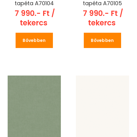
tapéta A70104
tapéta A70105
7 990.- Ft /
7 990.- Ft /
tekercs
tekercs
Bővebben
Bővebben