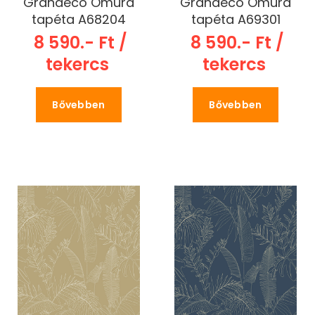
Grandeco Omura
Grandeco Omura
tapéta A68204
tapéta A69301
8 590.- Ft /
8 590.- Ft /
tekercs
tekercs
Bővebben
Bővebben