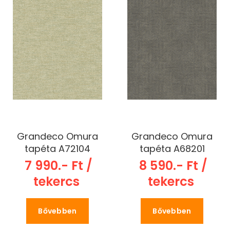
Grandeco Omura
Grandeco Omura
tapéta A72104
tapéta A68201
7 990.- Ft /
8 590.- Ft /
tekercs
tekercs
Bővebben
Bővebben