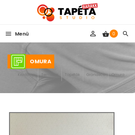
Menü
0
OMURA
Kezdőlap
Termékek
Tapéták
Grandeco
Omura