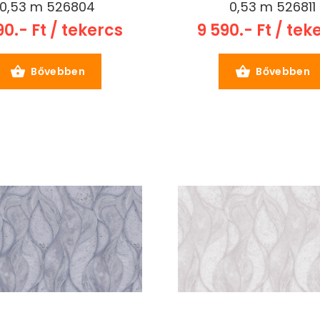
0,53 m 526804
0,53 m 526811
90.- Ft / tekercs
9 590.- Ft / tek
Bővebben
Bővebben