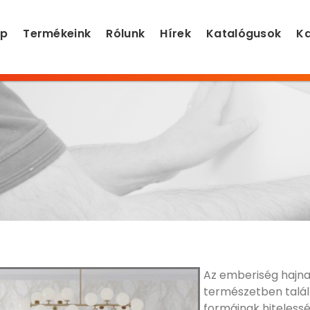
ap
Termékeink
Rólunk
Hírek
Katalógusok
Ka
Az emberiség hajna
természetben talál
formáinak hiteless