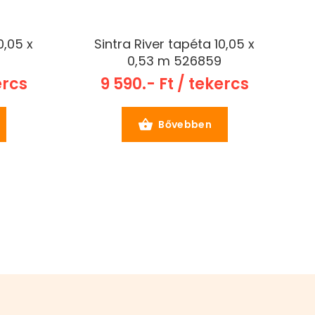
0,05 x
Sintra River tapéta 10,05 x
2
0,53 m 526859
ercs
9 590.- Ft / tekercs
Bővebben