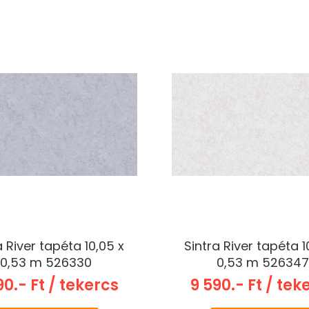
a River tapéta 10,05 x
Sintra River tapéta 1
0,53 m 526330
0,53 m 52634
90.- Ft / tekercs
9 590.- Ft / tek