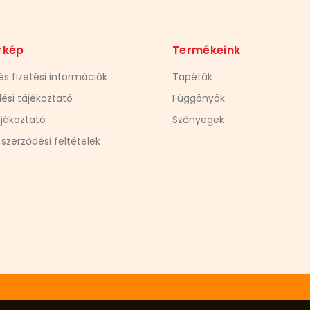
rkép
Termékeink
 és fizetési információk
Tapéták
ési tájékoztató
Függönyök
jékoztató
Szőnyegek
 szerződési feltételek