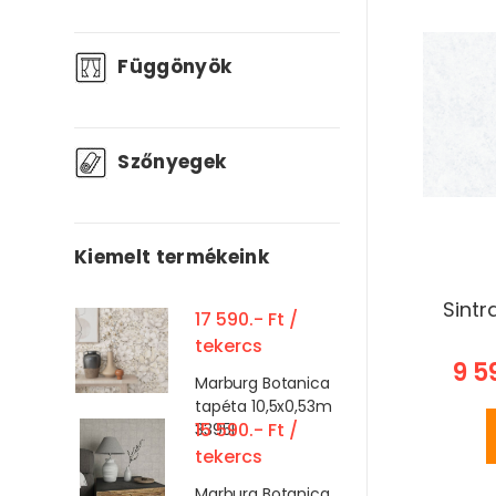
Függönyök
Szőnyegek
Kiemelt termékeink
Sintr
17 590.- Ft /
tekercs
9 5
Marburg Botanica
tapéta 10,5x0,53m
33951
15 590.- Ft /
tekercs
Marburg Botanica