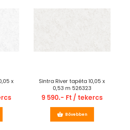
0,05 x
Sintra River tapéta 10,05 x
0,53 m 526323
ercs
9 590.- Ft / tekercs
Bővebben