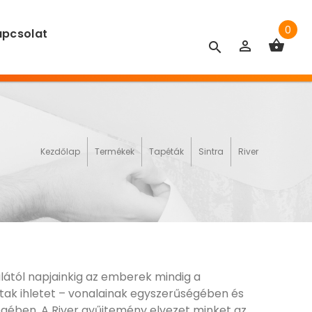
0
pcsolat
Kezdőlap
Termékek
Tapéták
Sintra
River
lától napjainkig az emberek mindig a
tak ihletet – vonalainak egyszerűségében és
égében. A River gyűjtemény elvezet minket az