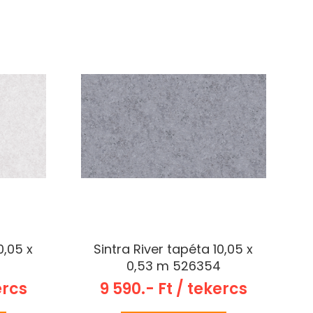
0,05 x
Sintra River tapéta 10,05 x
7
0,53 m 526354
ercs
9 590.- Ft / tekercs