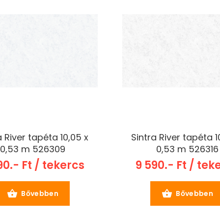
a River tapéta 10,05 x
Sintra River tapéta 1
0,53 m 526309
0,53 m 526316
90.- Ft / tekercs
9 590.- Ft / tek
Bővebben
Bővebben