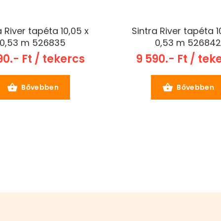
a River tapéta 10,05 x
Sintra River tapéta 1
0,53 m 526835
0,53 m 52684
90.- Ft / tekercs
9 590.- Ft / tek
Bővebben
Bővebben