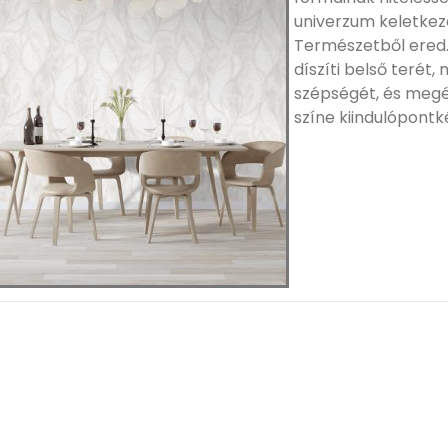
univerzum keletkez
Természetből ered.
díszíti belső terét,
szépségét, és megér
színe kiindulópontk