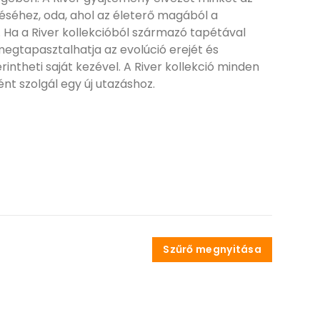
éséhez, oda, ahol az életerő magából a
 Ha a River kollekcióból származó tapétával
 megtapasztalhatja az evolúció erejét és
intheti saját kezével. A River kollekció minden
ént szolgál egy új utazáshoz.
Szűrő megnyitása