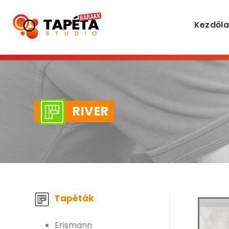
Kezdől
RIVER
Tapéták
Erismann