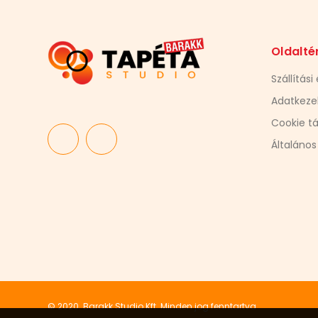
Oldalté
Szállítási
Adatkezel
Cookie tá
Általános
© 2020. Barakk Studio Kft. Minden jog fenntartva