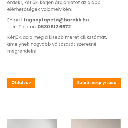
érdekli, kérjük, kérjen árajánlatot az alábbi
elérhetőségek valamelyikén:
E-mail:
fugonytapeta@barakk.hu
Telefon:
0630 512 6572
Kérjük, adja meg a kisebb méret cikkszámát,
amelynek nagyobb változatát szeretné
megrendelni.
Oldalsáv
Szűrő megnyitása