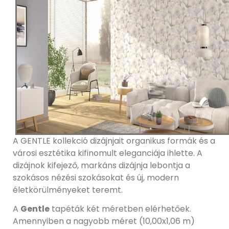
A GENTLE kollekció dizájnjait organikus formák és a
városi esztétika kifinomult eleganciája ihlette. A
dizájnok kifejező, markáns dizájnja lebontja a
szokásos nézési szokásokat és új, modern
életkörülményeket teremt.
A
Gentle
tapéták két méretben elérhetőek.
Amennyiben a nagyobb méret (10,00x1,06 m)