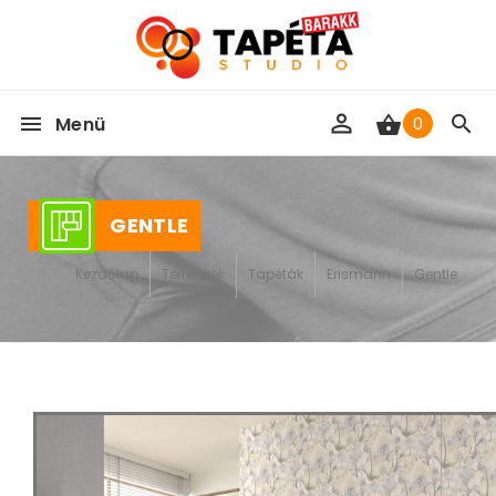
Menü
0
GENTLE
Kezdőlap
Termékek
Tapéták
Erismann
Gentle