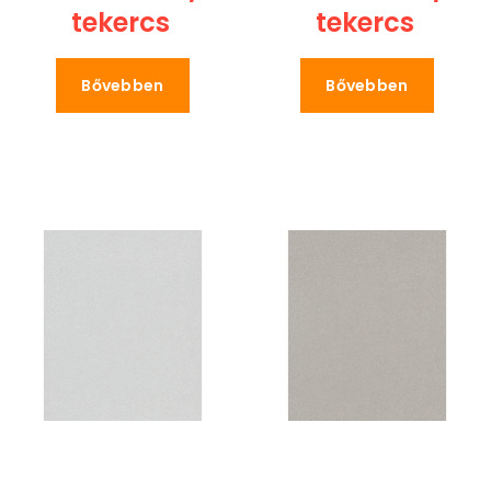
tekercs
tekercs
Bővebben
Bővebben