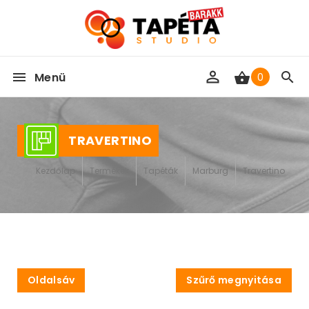
Menü
0
TRAVERTINO
Kezdőlap
Termékek
Tapéták
Marburg
Travertino
Oldalsáv
Szűrő megnyitása