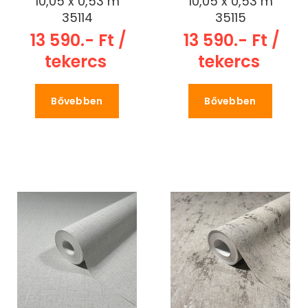
10,05 x 0,53 m
10,05 x 0,53 m
35114
35115
13 590.- Ft /
13 590.- Ft /
tekercs
tekercs
Bővebben
Bővebben