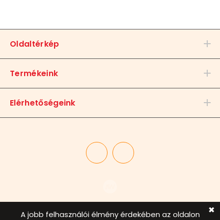
Oldaltérkép
Termékeink
Elérhetőségeink
✖
A jobb felhasználói élmény érdekében az oldalon
© 2020. Barakk Studio Kft. Minden jog fenntartva