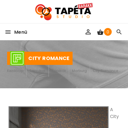
Menü
0
CITY ROMANCE
Kezdőlap
Termékek
Tapéták
Marburg
City Romance
A
City