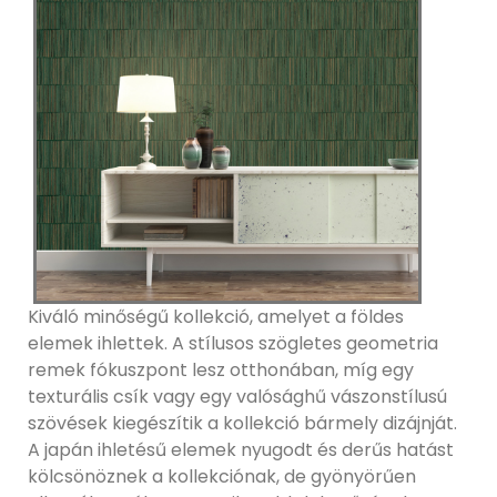
Kiváló minőségű kollekció, amelyet a földes
elemek ihlettek. A stílusos szögletes geometria
remek fókuszpont lesz otthonában, míg egy
texturális csík vagy egy valósághű vászonstílusú
szövések kiegészítik a kollekció bármely dizájnját.
A japán ihletésű elemek nyugodt és derűs hatást
kölcsönöznek a kollekciónak, de gyönyörűen