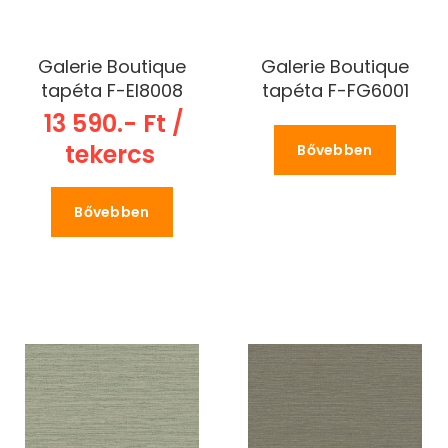
Galerie Boutique
Galerie Boutique
tapéta F-EI8008
tapéta F-FG6001
13 590.- Ft /
tekercs
Bővebben
Bővebben