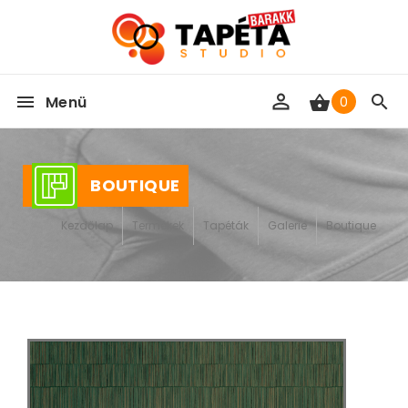
Menü
0
BOUTIQUE
Kezdőlap
Termékek
Tapéták
Galerie
Boutique