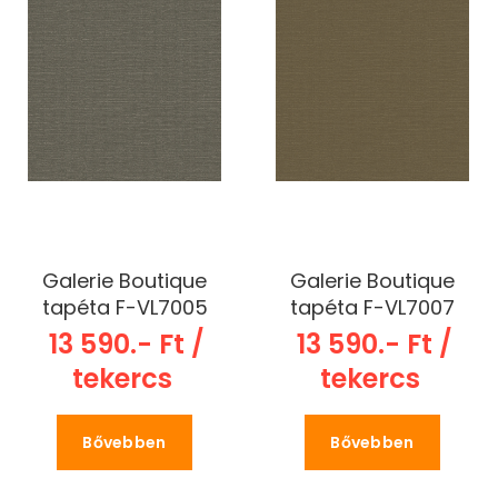
Galerie Boutique
Galerie Boutique
tapéta F-VL7005
tapéta F-VL7007
13 590.- Ft /
13 590.- Ft /
tekercs
tekercs
Bővebben
Bővebben