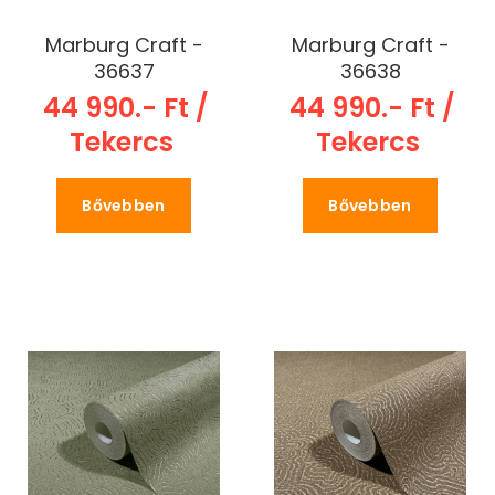
Marburg Craft -
Marburg Craft -
36637
36638
44 990.- Ft /
44 990.- Ft /
Tekercs
Tekercs
Bővebben
Bővebben