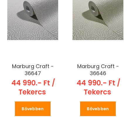
Marburg Craft -
Marburg Craft -
36647
36646
44 990.- Ft /
44 990.- Ft /
Tekercs
Tekercs
Bővebben
Bővebben