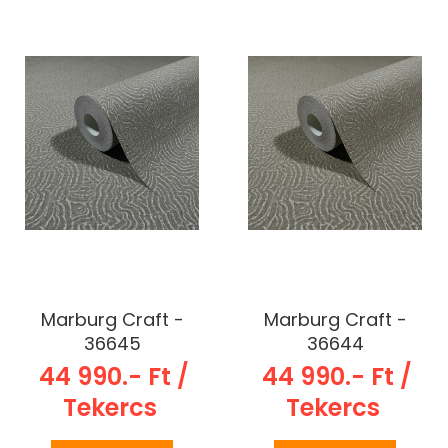
Marburg Craft -
Marburg Craft -
36645
36644
44 990.- Ft /
44 990.- Ft /
Tekercs
Tekercs