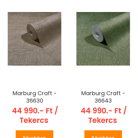
Marburg Craft -
Marburg Craft -
36630
36643
44 990.- Ft /
44 990.- Ft /
Tekercs
Tekercs
Bővebben
Bővebben