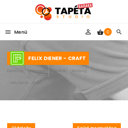
Menü
0
FELIX DIENER - CRAFT
Kezdőlap
Termékek
Tapéták
Marburg
Felix Diener - Craft
Oldalsáv
Szűrő megnyitása