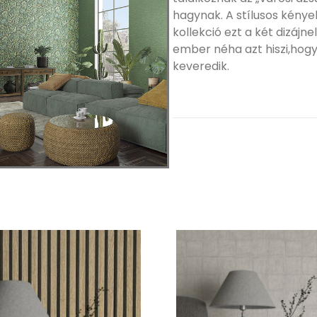
hagynak. A stílusos kénye
kollekció ezt a két dizájn
ember néha azt hiszi,hog
keveredik.