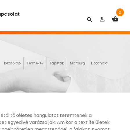
0
pcsolat
Kezdőlap
Termékek
Tapéták
Marburg
Botanica
étái tökéletes hangulatot teremtenek a
et egyedivé varázsolják. Amikor a textilfelületek
sungel” töretlen megatrenddel, a falakon nyomot