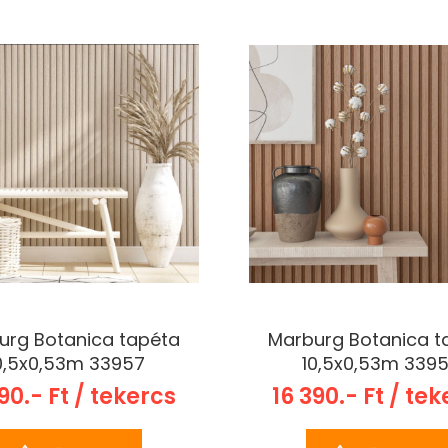
urg Botanica tapéta
Marburg Botanica t
0,5x0,53m 33957
10,5x0,53m 339
90.- Ft / tekercs
16 390.- Ft / te