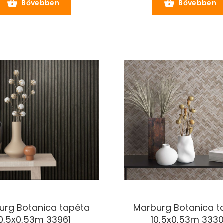
Bővebben
Bővebben
urg Botanica tapéta
Marburg Botanica t
10,5x0,53m 33961
10,5x0,53m 333