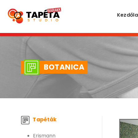
Kezdől
BOTANICA
Tapéták
Erismann