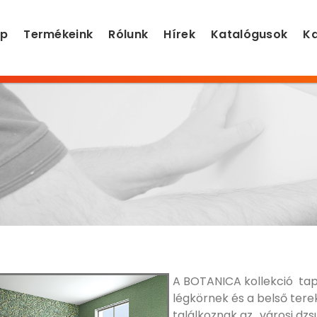
ap
Termékeink
Rólunk
Hírek
Katalógusok
Ka
A BOTANICA kollekció tap
légkörnek és a belső terek
találkoznak az „városi dz