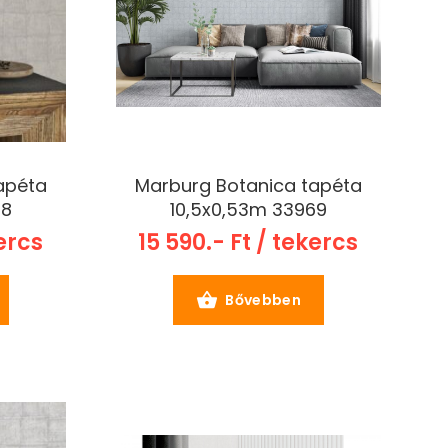
apéta
Marburg Botanica tapéta
68
10,5x0,53m 33969
kercs
15 590.- Ft / tekercs
Bővebben