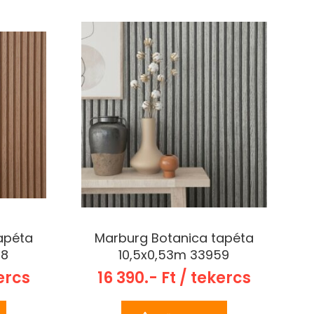
apéta
Marburg Botanica tapéta
58
10,5x0,53m 33959
kercs
16 390.- Ft / tekercs