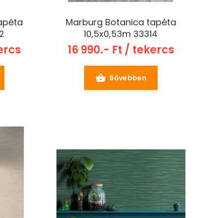
apéta
Marburg Botanica tapéta
2
10,5x0,53m 33314
kercs
16 990.- Ft / tekercs
Bővebben