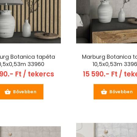
urg Botanica tapéta
Marburg Botanica t
0,5x0,53m 33960
10,5x0,53m 339
90.- Ft / tekercs
15 590.- Ft / te
Bővebben
Bővebben