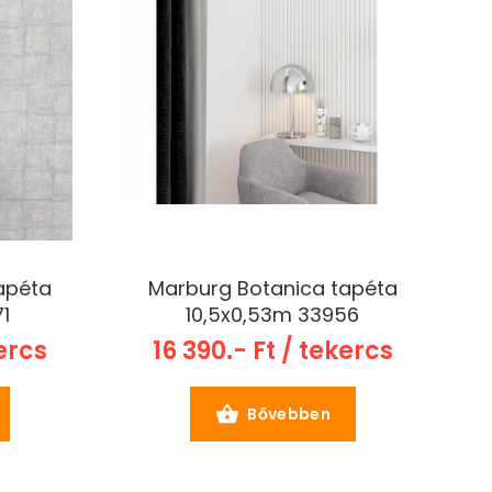
apéta
Marburg Botanica tapéta
1
10,5x0,53m 33956
kercs
16 390.- Ft / tekercs
Bővebben