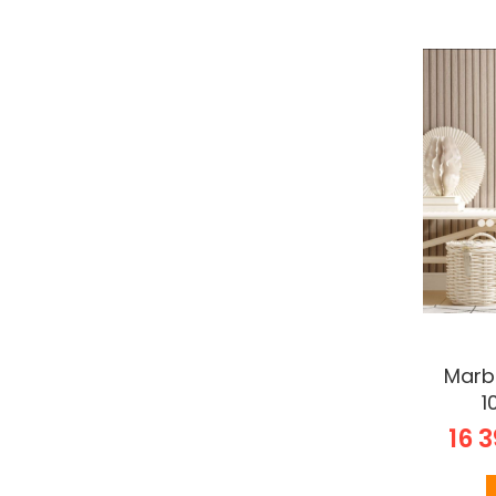
tekercs
Marburg Botanica
tapéta 10,5x0,53m
33968
Marb
1
16 3