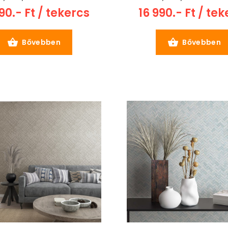
90.- Ft / tekercs
16 990.- Ft / te
Bővebben
Bővebben