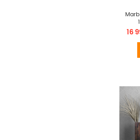
Marb
16 9