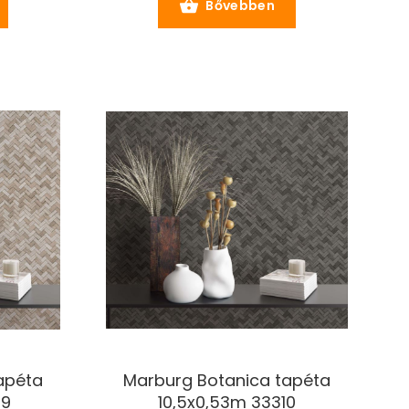
Bővebben
apéta
Marburg Botanica tapéta
09
10,5x0,53m 33310