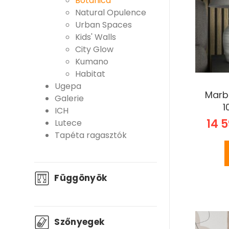
Botanica
Natural Opulence
Urban Spaces
Kids' Walls
City Glow
Kumano
Habitat
Ugepa
Marb
Galerie
1
ICH
14 5
Lutece
Tapéta ragasztók
Függönyök
Szőnyegek