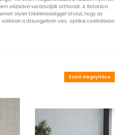
lem oázisává varázsolják otthonát. A Botanica
elemet olyan tökéletességgel ötvözi, hogy az
y valóban a dzsungelban van, optikai csalódásba
Szűrő megnyitása