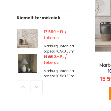
Kiemelt termékeink
17 590.- Ft /
tekercs
Marburg Botanica
tapéta 10,5x0,53m
33951
14 590.- Ft /
tekercs
Marb
1
Marburg Botanica
tapéta 10,5x0,53m
15 5
33960
16 990.- Ft /
tekercs
Marburg Botanica
tapéta 10,5x0,53m
33309
15 590.- Ft /