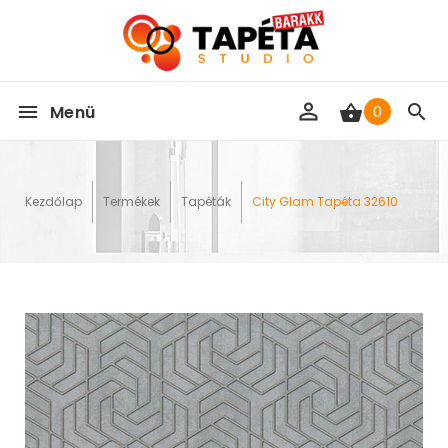
Menü
0
Kezdőlap
Termékek
Tapéták
City Glam Tapéta 32610