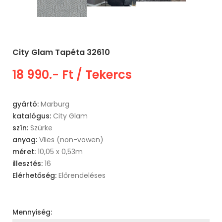
City Glam Tapéta 32610
18 990.- Ft
/ Tekercs
gyártó:
Marburg
katalógus:
City Glam
szín:
Szürke
anyag:
Vlies (non-vowen)
méret:
10,05 x 0,53m
illesztés:
16
Elérhetőség:
Előrendeléses
Mennyiség: