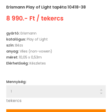
Erismann Play of Light tapéta 10418-38
8 990.- Ft
/ tekercs
gyártó:
Erismann
katalógus:
Play of Light
szín:
Bézs
anyag:
Vlies (non-vowen)
méret:
10,05 x 0,53m
Elérhetőség:
Készletes
Mennyiség:
tekercs