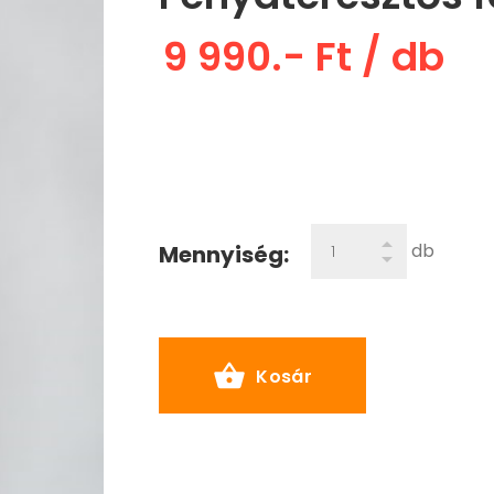
9 990.- Ft
/ db
db
Mennyiség:
Kosár