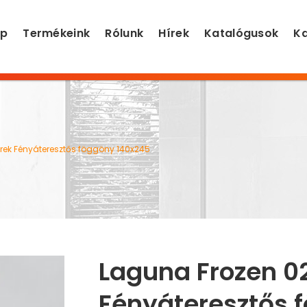
ap
Termékeink
Rólunk
Hírek
Katalógusok
Ka
rek Fényáteresztős föggöny 140x245
Laguna Frozen 0
Fényáteresztős 