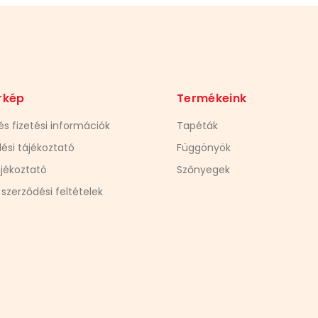
rkép
Termékeink
 és fizetési információk
Tapéták
ési tájékoztató
Függönyök
jékoztató
Szőnyegek
 szerződési feltételek