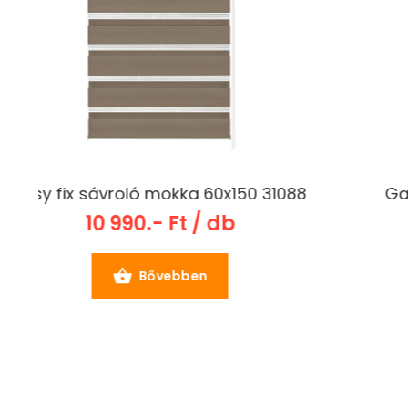
Gardinia Voile Fényáteresztős függöny
csíkos 140x245 cm
4 990.- Ft / db
Bővebben