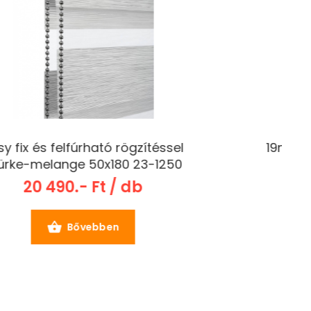
19mm Europa karniszáró végkupak,
ezüst szatén 30020
1 690.- Ft / db
Bővebben