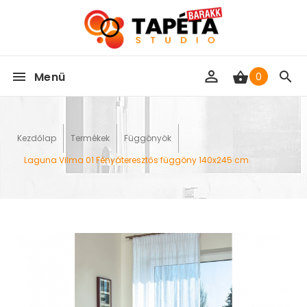
Menü
0
Kezdőlap
Termékek
Függönyök
Laguna Vilma 01 Fényáteresztős függöny 140x245 cm