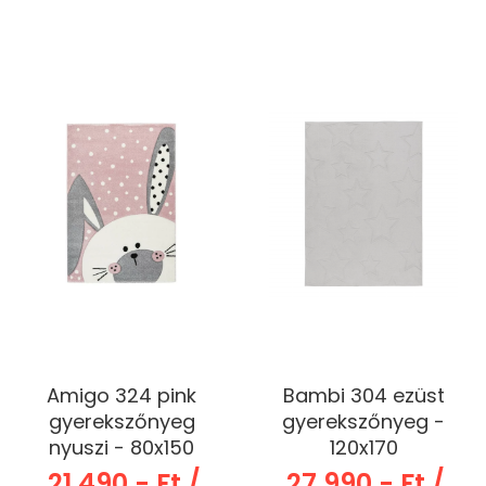
Amigo 324 pink
Bambi 304 ezüst
gyerekszőnyeg
gyerekszőnyeg -
nyuszi - 80x150
120x170
21 490.- Ft /
27 990.- Ft /