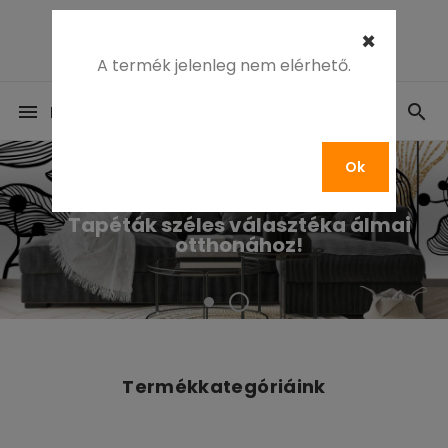
×
A termék jelenleg nem elérhető.
Menü
0
Ok
Nálunk mindent megtalál!
Tapéták széles választéka álmai
otthonához!
Termékkategóriáink