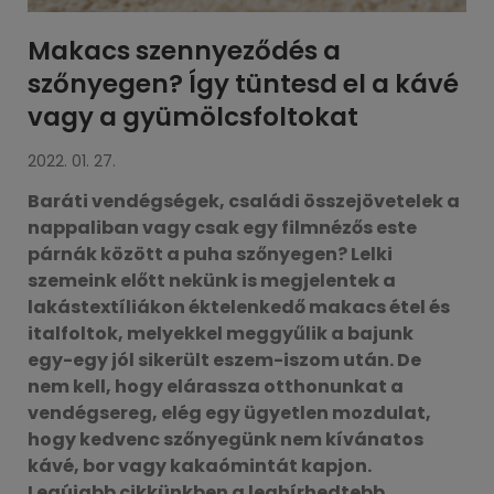
Makacs szennyeződés a
szőnyegen? Így tüntesd el a kávé
vagy a gyümölcsfoltokat
2022. 01. 27.
Baráti vendégségek, családi összejövetelek a
nappaliban vagy csak egy filmnézős este
párnák között a puha szőnyegen? Lelki
szemeink előtt nekünk is megjelentek a
lakástextíliákon éktelenkedő makacs étel és
italfoltok, melyekkel meggyűlik a bajunk
egy-egy jól sikerült eszem-iszom után. De
nem kell, hogy elárassza otthonunkat a
vendégsereg, elég egy ügyetlen mozdulat,
hogy kedvenc szőnyegünk nem kívánatos
kávé, bor vagy kakaómintát kapjon.
Legújabb cikkünkben a leghírhedtebb