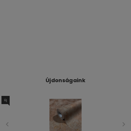
Újdonságaink
Új